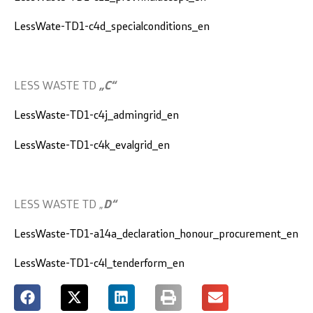
LessWate-TD1-c4d_specialconditions_en
LESS WASTE TD
„C“
LessWaste-TD1-c4j_admingrid_en
LessWaste-TD1-c4k_evalgrid_en
LESS WASTE TD „
D“
LessWaste-TD1-a14a_declaration_honour_procurement_en
LessWaste-TD1-c4l_tenderform_en