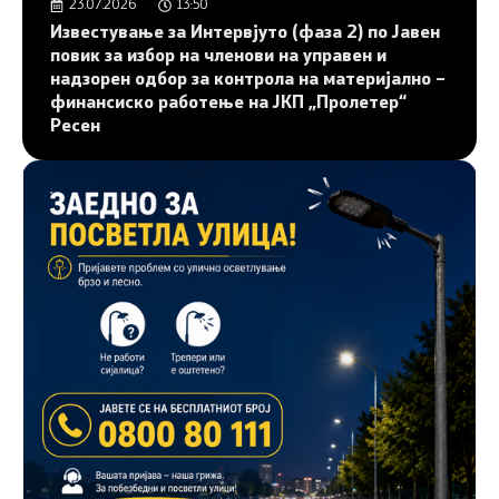
23.07.2026
13:50
Известување за Интервјуто (фаза 2) по Јавен
повик за избор на членови на управен и
надзорен одбор за контрола на материјално –
финансиско работење на ЈКП „Пролетер“
Ресен