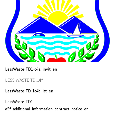
LessWaste-TD1-c4a_invit_en
LESS WASTE TD
„A“
LessWaste-TD-1c4b_itt_en
LessWaste-TD1-
a5f_additional_information_contract_notice_en