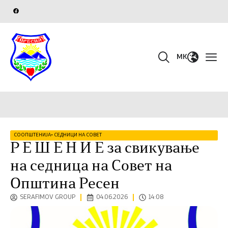
MK
СООПШТЕНИЈА
•
СЕДНИЦИ НА СОВЕТ
Р Е Ш Е Н И Е за свикување
на седница на Совет на
Општина Ресен
SERAFIMOV GROUP
04.06.2026
14:08