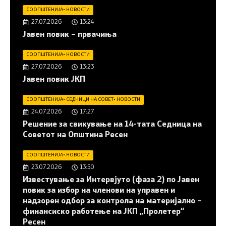
СООПШТЕНИЈА
•
НОВОСТИ
27.07.2026
13:24
Јавен повик – првачиња
СООПШТЕНИЈА
•
НОВОСТИ
27.07.2026
13:23
Јавен повик ЈКП
СООПШТЕНИЈА
•
СЕДНИЦИ НА СОВЕТ
•
НОВОСТИ
24.07.2026
17:27
Решение за свикување на 14-тата Седница на
Советот на Општина Ресен
СООПШТЕНИЈА
•
НОВОСТИ
23.07.2026
13:50
Известување за Интервјуто (фаза 2) по Јавен
повик за избор на членови на управен и
надзорен одбор за контрола на материјално –
финансиско работење на ЈКП „Пролетер“
Ресен