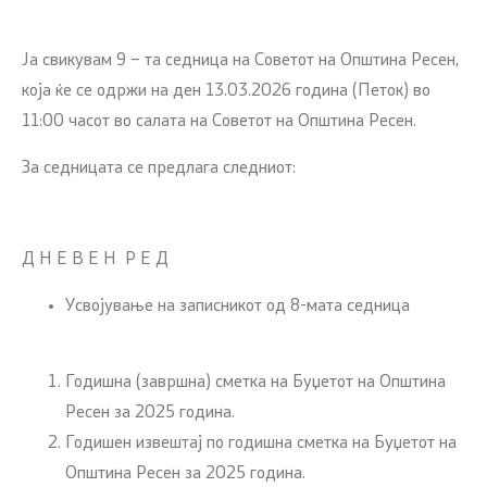
Ја свикувам 9 – та седница на Советот на Општина Ресен,
која ќе се одржи на ден 13.03.2026 година (Петок) во
11:00 часот во салата на Советот на Општина Ресен.
За седницата се предлага следниот:
Д Н Е В Е Н Р Е Д
Усвојување на записникот од 8-мата седница
Годишна (завршна) сметка на Буџетот на Општина
Ресен за 2025 година.
Годишен извештај по годишна сметка на Буџетот на
Општина Ресен за 2025 година.