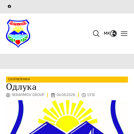
MK
СООПШТЕНИЈА
Одлука
SERAFIMOV GROUP
04.06.2026
13:51