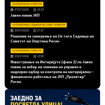
СООПШТЕНИЈА
•
НОВОСТИ
27.07.2026
13:23
Јавен повик ЈКП
СООПШТЕНИЈА
•
СЕДНИЦИ НА СОВЕТ
•
НОВОСТИ
24.07.2026
17:27
Решение за свикување на 14-тата Седница на
Советот на Општина Ресен
СООПШТЕНИЈА
•
НОВОСТИ
23.07.2026
13:50
Известување за Интервјуто (фаза 2) по Јавен
повик за избор на членови на управен и
надзорен одбор за контрола на материјално –
финансиско работење на ЈКП „Пролетер“
Ресен