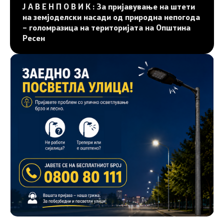
Ј А В Е Н П О В И К : За пријавување на штети
на земјоделски насади од природна непогода
– голомразица на територијата на Општина
Ресен