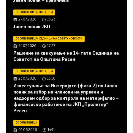
Јавен повик – првачиња
СООПШТЕНИЈА
•
НОВОСТИ
27.07.2026
13:23
Јавен повик ЈКП
СООПШТЕНИЈА
•
СЕДНИЦИ НА СОВЕТ
•
НОВОСТИ
24.07.2026
17:27
Решение за свикување на 14-тата Седница на
Советот на Општина Ресен
СООПШТЕНИЈА
•
НОВОСТИ
23.07.2026
13:50
Известување за Интервјуто (фаза 2) по Јавен
повик за избор на членови на управен и
надзорен одбор за контрола на материјално –
финансиско работење на ЈКП „Пролетер“
Ресен
СООПШТЕНИЈА
04.06.2026
14:11