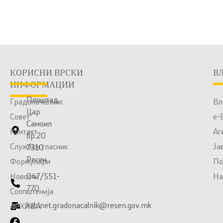
КОРИСНИ ВРСКИ
В
ИНФОРМАЦИИ
Плоштад
Градоначалник
Вл
Цар
Совет
е-
Самоил
Контакт
Аг
бр.20
Службен гласник
Ја
7310
Ресен
Формулари
По
Новости
047/551-
На
770
Соопштенија
kabinet.gradonacalnik@resen.gov.mk
АРХИВА