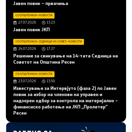
Јавен повик – првачиња
СООПШТЕНИЈА
•
НОВОСТИ
27.07.2026
13:23
Јавен повик ЈКП
СООПШТЕНИЈА
•
СЕДНИЦИ НА СОВЕТ
•
НОВОСТИ
24.07.2026
17:27
Решение за свикување на 14-тата Седница на
Советот на Општина Ресен
СООПШТЕНИЈА
•
НОВОСТИ
23.07.2026
13:50
Известување за Интервјуто (фаза 2) по Јавен
повик за избор на членови на управен и
надзорен одбор за контрола на материјално –
финансиско работење на ЈКП „Пролетер“
Ресен