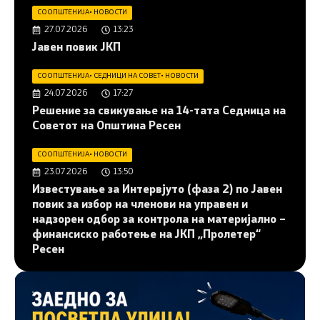
СООПШТЕНИЈА
•
НОВОСТИ
27.07.2026
13:23
Јавен повик ЈКП
СООПШТЕНИЈА
•
СЕДНИЦИ НА СОВЕТ
•
НОВОСТИ
24.07.2026
17:27
Решение за свикување на 14-тата Седница на
Советот на Општина Ресен
СООПШТЕНИЈА
•
НОВОСТИ
23.07.2026
13:50
Известување за Интервјуто (фаза 2) по Јавен
повик за избор на членови на управен и
надзорен одбор за контрола на материјално –
финансиско работење на ЈКП „Пролетер“
Ресен