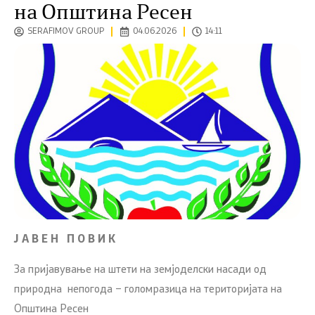
на Општина Ресен
SERAFIMOV GROUP
04.06.2026
14:11
Ј А В Е Н П О В И К
За пријавување на штети на земјоделски насади од
природна непогода – голомразица на територијата на
Општина Ресен