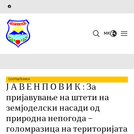
MK
СООПШТЕНИЈА
Ј А В Е Н П О В И К : За
пријавување на штети на
земјоделски насади од
природна непогода –
голомразица на територијата