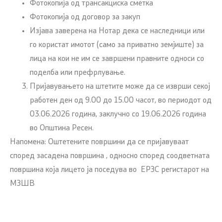
Фотокопија од трансакциска сметка
Фотокопија од договор за закуп
Изјава заверена на Нотар дека се наследници или
го користат имотот (само за приватно земјиште) за
лица на кои не им се завршени правните односи со
поделба или префрлување.
Пријавувањето на штетите може да се изврши секој
работен ден од 9.00 до 15.00 часот, во периодот од
03.06.2026 година, заклучно со 19.06.2026 година
во Општина Ресен.
Напомена: Оштетените површини да се пријавуваат
според засадена површина , односно според соодветната
површина која лицето ја поседува во ЕРЗС регистарот на
МЗШВ