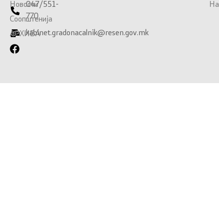
Новости
047/551-
На
770
Соопштенија
kabinet.gradonacalnik@resen.gov.mk
АРХИВА