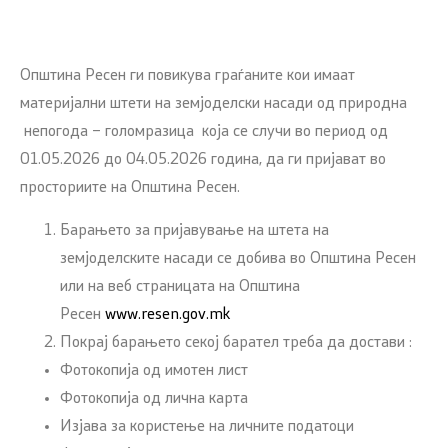
Општина Ресен ги повикува граѓаните кои имаат
материјални штети на земјоделски насади од природна
непогода – голомразица која се случи во период од
01.05.2026 до 04.05.2026 година, да ги пријават во
просториите на Општина Ресен.
Барањето за пријавување на штета на
земјоделските насади се добива во Општина Ресен
или на веб страницата на Општина
Ресен
www.resen.gov.mk
Покрај барањето секој барател треба да достави :
Фотокопија од имотен лист
Фотокопија од лична карта
Изјава за користење на личните податоци