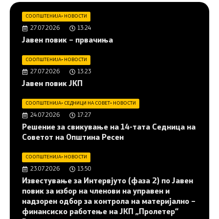
СООПШТЕНИЈА
•
НОВОСТИ
27.07.2026
13:24
Јавен повик – првачиња
СООПШТЕНИЈА
•
НОВОСТИ
27.07.2026
13:23
Јавен повик ЈКП
СООПШТЕНИЈА
•
СЕДНИЦИ НА СОВЕТ
•
НОВОСТИ
24.07.2026
17:27
Решение за свикување на 14-тата Седница на
Советот на Општина Ресен
СООПШТЕНИЈА
•
НОВОСТИ
23.07.2026
13:50
Известување за Интервјуто (фаза 2) по Јавен
повик за избор на членови на управен и
надзорен одбор за контрола на материјално –
финансиско работење на ЈКП „Пролетер“