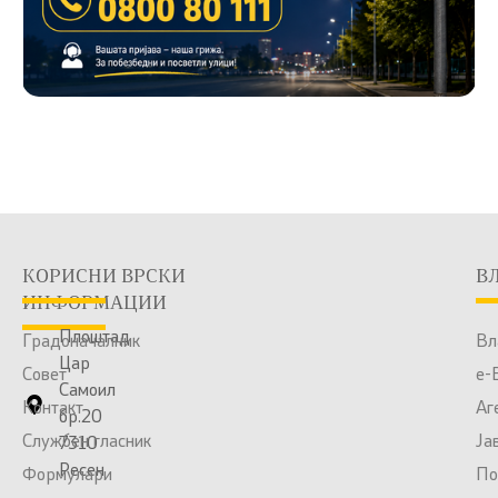
КОРИСНИ ВРСКИ
В
ИНФОРМАЦИИ
Плоштад
Градоначалник
Вл
Цар
Совет
е-
Самоил
Контакт
Аг
бр.20
Службен гласник
Ја
7310
Ресен
Формулари
По