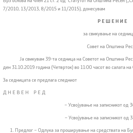
Врз основа на член 21 ст. 2 од Статутот на Општина Ресен (,,
7/2010, 13/2013, 8/2015 и 11/2015), донесувам
Р Е Ш Е Н И Е
за свикување на седниц
Совет на Општина Рес
Ја свикувам 39-та седница на Советот на Општина Ресен,
ден 31.10.2019 година (Четврток) во 11:00 часот во салата на
За седницата се предлага следниот
Д Н Е В Е Н Р Е Д
– Усвојување на записникот од 
– Усвојување на записникот од 
Предлог – Одлука за проширување на средствата на Буџ