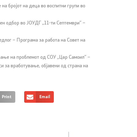
на бројот на деца во воспитни групи во
н одбор во ЈОУДГ ,,11-ти Септември’’ –
длог – Програма за работа на Совет на
ње на проблемот од СОУ ,,Цар Самоил’’ –
си за вработување, објавени од страна на
Print
Email