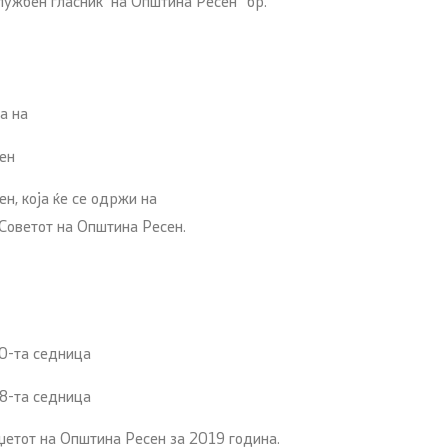
Службен гласник на Општина Ресен’’ бр.
а на
ен
 која ќе се одржи на
 Советот на Општина Ресен.
30-та седница
38-та седница
етот на Општина Ресен за 2019 година.