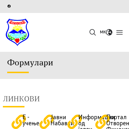
MK
Формулари​
ЛИНКОВИ
E -
Јавни
Информации
Портал
учење
Набавки
од
Отворе