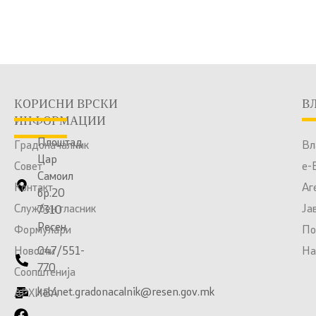
КОРИСНИ ВРСКИ
В
ИНФОРМАЦИИ
Плоштад
Градоначалник
Вл
Цар
Совет
е-
Самоил
Контакт
Аг
бр.20
Службен гласник
Ја
7310
Ресен
Формулари
По
Новости
047/551-
На
770
Соопштенија
kabinet.gradonacalnik@resen.gov.mk
АРХИВА