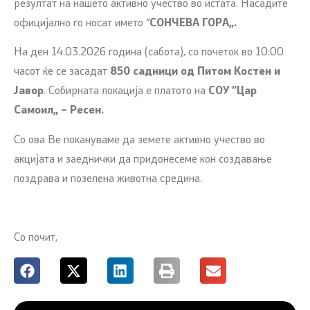
резултат на нашето активно учество во истата. Насадите
официјално го носат името “
СОНЧЕВА ГОРА„.
На ден 14.03.2026 година (сабота), со почеток во 10:00
часот ќе се засадат
850
садници од
Питом Костен и
Ј
a
вор
. Собирната локација е платото на
СОУ “Цар
Самоил„ – Ресен.
Со ова Ве покануваме да земете активно учество во
акцијата и заеднички да придонесеме кон создавање
поздрава и позелена животна средина.
Со почит,