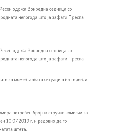
а Ресен одржа Вонредна седница со
иродната непогода што ја зафати Преспа
а Ресен одржа Вонредна седница со
иродната непогода што ја зафати Преспа
те за моменталната ситуација на терен, и
мира потребен број на стручни комисии за
н 10.07.2019 г. и редовно да го
натата штета.